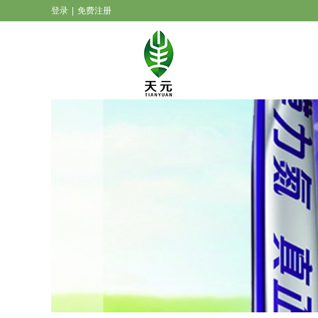
登录
|
免费注册