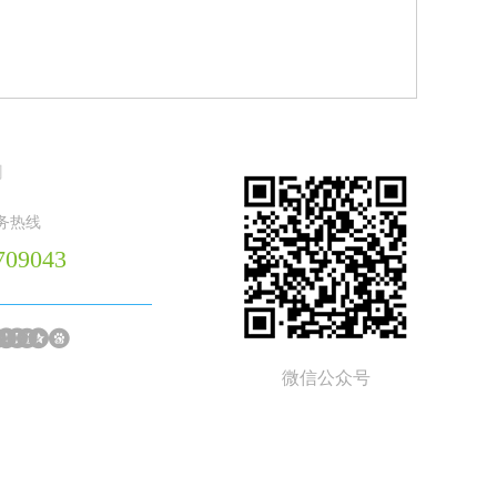
们
服务热线
709043
微信公众号