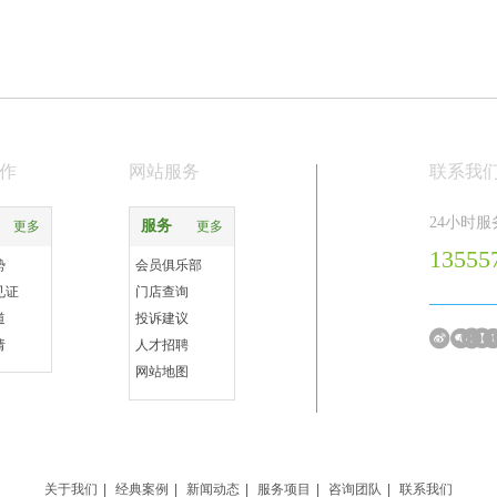
作
网站服务
联系我
24小时
服务
更多
更多
13555
势
会员俱乐部
见证
门店查询
道
投诉建议
请
人才招聘
网站地图
关于我们
|
经典案例
|
新闻动态
|
服务项目
|
咨询团队
|
联系我们