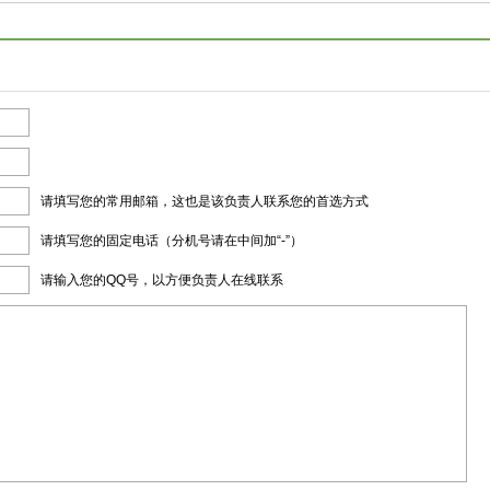
请填写您的常用邮箱，这也是该负责人联系您的首选方式
请填写您的固定电话（分机号请在中间加“-”）
请输入您的QQ号，以方便负责人在线联系