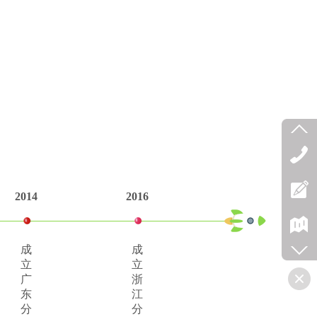
2014
2016
成
成
立
立
广
浙
东
江
分
分