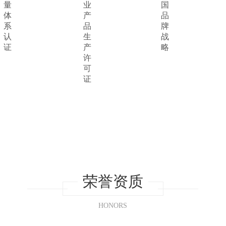
量
业
国
体
产
品
系
品
牌
认
生
战
证
产
略
许
可
证
荣誉资质
HONORS