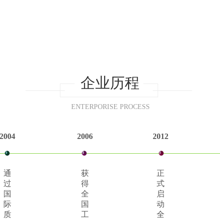
企业历程
ENTERPORISE PROCESS
2004
2006
2012
通
获
正
过
得
式
国
全
启
际
国
动
质
工
全